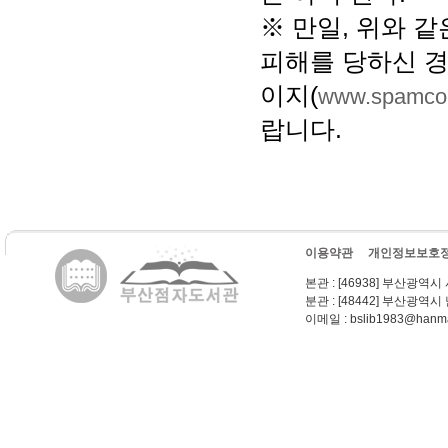
※ 만일, 위와 
피해를 당하신 경
이지(
www.spamcop
랍니다.
이용약관
개인정보보호
본관
: [46938] 부산광역시
분관
: [48442] 부산광역시
이메일
: bslib1983@hanma