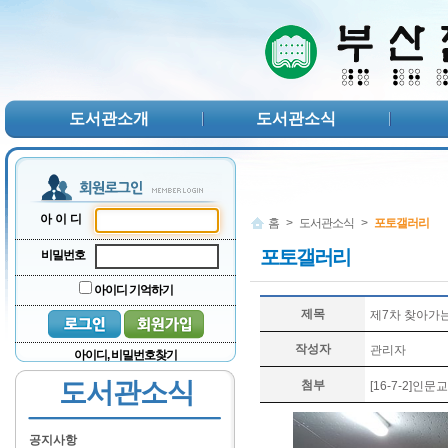
본문 바로가기
서브메뉴 바로가기
주메뉴 바로가기
도서관소개
도서관소식
아이디
홈
>
도서관소식
>
포토갤러리
포토갤러리
비밀번호
아이디 기억하기
제목
제7차 찾아가
작성자
관리자
아이디, 비밀번호찾기
도서관소식
첨부
[16-7-2]인문교
공지사항