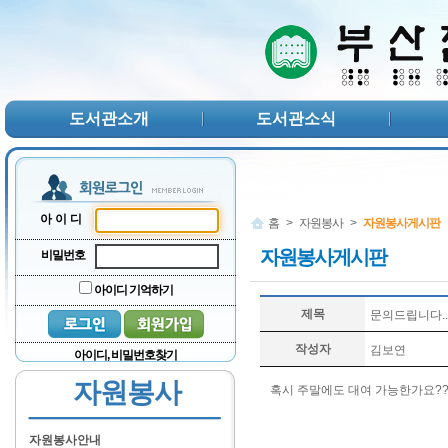
본문 바로가기
서브메뉴 바로가기
주메뉴 바로가기
도서관소개
도서관소식
아이디
홈
>
자원봉사
>
자원봉사게시판
자원봉사게시판
비밀번호
아이디 기억하기
제목
문의드립니다..
작성자
김보연
아이디, 비밀번호찾기
자원봉사
혹시 주말에도 대여 가능한가요?
자원봉사안내