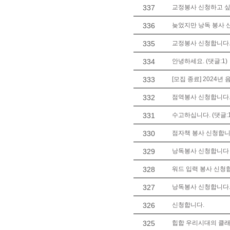
337
교정봉사 신청하고 싶
336
늦었지만 낭독 봉사 신
335
교정봉사 신청합니다. 
334
안녕하세요. (댓글:1)
333
[모집 종료] 2024년
332
점역봉사 신청합니다
331
수고하십니다. (댓글:1
330
점자책 봉사 신청합니
329
낭독봉사 신청합니다 (
328
워드 입력 봉사 신청
327
낭독봉사 신청합니다
326
신청합니다.
325
힙합 우리시대의 클래식 