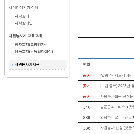
시각장애인의 이해
시각장애
시각장애인
자원봉사자 교육교재
점자교재(교양점자)
낭독교재(낭독길라잡이)
자원봉사게시판
번호
공지
[알림] ‘전자도서 제작
공지
[모집 종료] 2025년
공지
자원봉사활동 신청문의는 
340
방문문의드려요. (댓글
339
안녕하세요~~ (댓글:1
338
자원봉사 신청 (댓글:1