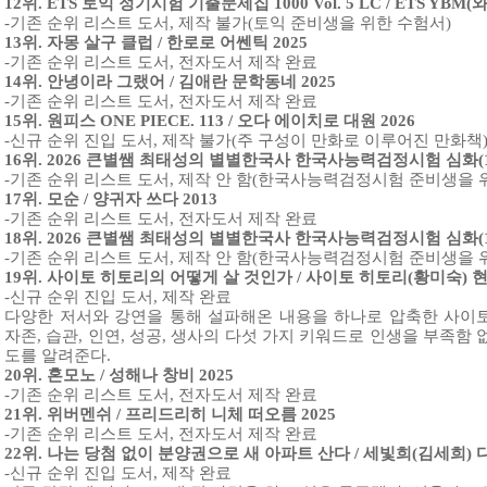
12위. ETS 토익 정기시험 기출문제집 1000 Vol. 5 LC / ETS YBM(
-기존 순위 리스트 도서, 제작 불가(토익 준비생을 위한 수험서)
13위. 자몽 살구 클럽 / 한로로 어쎈틱 2025
-기존 순위 리스트 도서, 전자도서 제작 완료
14위. 안녕이라 그랬어 / 김애란 문학동네 2025
-기존 순위 리스트 도서, 전자도서 제작 완료
15위. 원피스 ONE PIECE. 113 / 오다 에이치로 대원 2026
-신규 순위 진입 도서, 제작 불가(주 구성이 만화로 이루어진 만화책
16위. 2026 큰별쌤 최태성의 별별한국사 한국사능력검정시험 심화(1,2
-기존 순위 리스트 도서, 제작 안 함(한국사능력검정시험 준비생을 
17위. 모순 / 양귀자 쓰다 2013
-기존 순위 리스트 도서, 전자도서 제작 완료
18위. 2026 큰별쌤 최태성의 별별한국사 한국사능력검정시험 심화(1,2
-기존 순위 리스트 도서, 제작 안 함(한국사능력검정시험 준비생을 
19위. 사이토 히토리의 어떻게 살 것인가 / 사이토 히토리(황미숙) 현
-신규 순위 진입 도서, 제작 완료
다양한 저서와 강연을 통해 설파해온 내용을 하나로 압축한 사이토
자존, 습관, 인연, 성공, 생사의 다섯 가지 키워드로 인생을 부족함
도를 알려준다.
20위. 혼모노 / 성해나 창비 2025
-기존 순위 리스트 도서, 전자도서 제작 완료
21위. 위버멘쉬 / 프리드리히 니체 떠오름 2025
-기존 순위 리스트 도서, 전자도서 제작 완료
22위. 나는 당첨 없이 분양권으로 새 아파트 산다 / 세빛희(김세희) 다
-신규 순위 진입 도서, 제작 완료