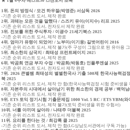
★ 1월 4주차 베스트30 스캔도서 초록
1위. 돈의 방정식 / 모건 하우절(박영준) 서삼독 2026
-기존 순위 리스트 도서, 제작 완료
2위. 괴테는 모든 것을 말했다 / 스즈키 유이(이지수) 리프 2025
-기존 순위 리스트 도서, 전자도서 제작 완료
3위. 진보를 위한 주식투자 / 이광수 21세기북스 2025
-기존 순위 리스트 도서, 제작 완료
4위. 엄마가 유령이 되었어! / 노부미(이기웅) 길벗어린이 2016
-기존 순위 리스트 도서, 제작 불가(주 구성이 그림으로 된 유아용 
5위. 최소한의 삼국지 / 최태성 프런트페이지 202
5
-기존 순위 리스트 도서, 제작 완료
6위. 박곰희 연금 부자 수업 / 박곰희(박동호) 인플루엔셜 2025
-기존 순위 리스트 도서, 전자도서 제작 완료
7위. 2026 큰별쌤 최태성의 별별한국사 기출 500제 한국사능력검정시험
북 2025
-기존 순위 리스트 도서, 제작 안 함(한국사능력검정 시험 준비생을 
8위. 자본주의 시대에서 살아남기 위한 최소한의 경제 공부 / 백억남(
-기존 순위 리스트 도서, 제작 완료
9위. ETS 토익 정기시험 기출문제집 1000 Vol. 5 RC / ETS YBM(와
-기존 순위 리스트 도서, 제작 불가(토익 준비생을 위한 수험서)
10위. 너를 아끼며 살아라 / 나태주 더블북 2025
-기존 순위 리스트 도서, 전자도서 제작 완료
11위. 요리를 한다는 것 / 최강록 클 2025
-기존 순위 리스트 도서, 제작 안 함(LG상남도서관에서 구독 가능)