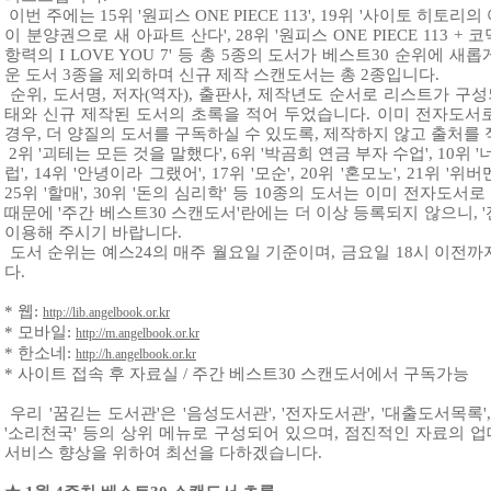
이번 주에는 15위 '원피스 ONE PIECE 113', 19위 '사이토 히토리의
이 분양권으로 새 아파트 산다', 28위 '원피스 ONE PIECE 113 + 코
항력의 I LOVE YOU 7' 등 총 5종의 도서가 베스트30 순위에 
운 도서 3종을 제외하며 신규 제작 스캔도서는 총 2종입니다.
순위, 도서명, 저자(역자), 출판사, 제작년도 순서로 리스트가 구성
태와 신규 제작된 도서의 초록을 적어 두었습니다. 이미 전자도서
경우, 더 양질의 도서를 구독하실 수 있도록, 제작하지 않고 출처를
2위 '괴테는 모든 것을 말했다', 6위 '박곰희 연금 부자 수업', 10위 
럽', 14위 '안녕이라 그랬어', 17위 '모순', 20위 '혼모노', 21위 '
25위 '할매', 30위 '돈의 심리학' 등 10종의 도서는 이미 전자도
때문에 '주간 베스트30 스캔도서'란에는 더 이상 등록되지 않으니, 
이용해 주시기 바랍니다.
도서 순위는 예스24의 매주 월요일 기준이며, 금요일 18시 이전
다.
* 웹:
http://lib.angelbook.or.kr
* 모바일:
http://m.angelbook.or.kr
* 한소네:
http://h.angelbook.or.kr
* 사이트 접속 후 자료실 / 주간 베스트30 스캔도서에서 구독가능
우리 '꿈긷는 도서관'은 '음성도서관', '전자도서관', '대출도서목록', 
'소리천국' 등의 상위 메뉴로 구성되어 있으며, 점진적인 자료의 
서비스 향상을 위하여 최선을 다하겠습니다.