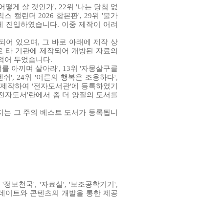
 어떻게 살 것인가', 22위 '나는 당첨 없
믹스 캘린더 2026 합본판', 29위 '불가
새롭게 진입하였습니다. 이중 제작이 어려
되어 있으며, 그 바로 아래에 제작 상
로 타 기관에 제작되어 개방된 자료의
 적어 두었습니다.
'너를 아끼며 살아라', 13위 '자몽살구클
위버멘쉬', 24위 '어른의 행복은 조용하다',
서로 제작하여 '전자도서관'에 등록하였기
'전자도서'란에서 좀 더 양질의 도서를
까지는 그 주의 베스트 도서가 등록됩니
'정보천국', '자료실', '보조공학기기',
업데이트와 콘텐츠의 개발을 통한 제공