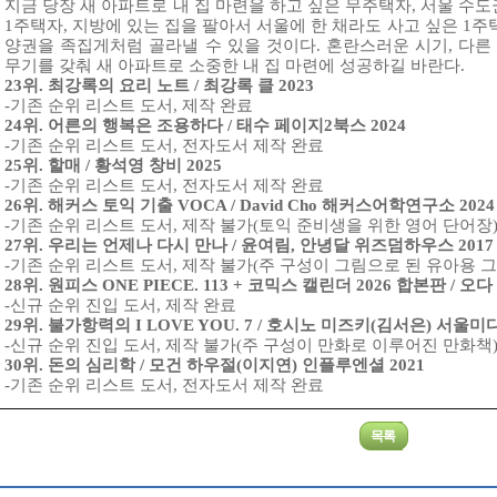
지금 당장 새 아파트로 내 집 마련을 하고 싶은 무주택자, 서울 수
1주택자, 지방에 있는 집을 팔아서 서울에 한 채라도 사고 싶은 1주
양권을 족집게처럼 골라낼 수 있을 것이다. 혼란스러운 시기, 다
무기를 갖춰 새 아파트로 소중한 내 집 마련에 성공하길 바란다.
23위. 최강록의 요리 노트 / 최강록 클 2023
-기존 순위 리스트 도서, 제작 완료
24위. 어른의 행복은 조용하다 / 태수 페이지2북스 2024
-기존 순위 리스트 도서, 전자도서 제작 완료
25위. 할매 / 황석영 창비 2025
-기존 순위 리스트 도서, 전자도서 제작 완료
26위. 해커스 토익 기출 VOCA / David Cho 해커스어학연구소 2024
-기존 순위 리스트 도서, 제작 불가(토익 준비생을 위한 영어 단어장
27위. 우리는 언제나 다시 만나 / 윤여림, 안녕달 위즈덤하우스 2017
-기존 순위 리스트 도서, 제작 불가(주 구성이 그림으로 된 유아용 
28위. 원피스 ONE PIECE. 113 + 코믹스 캘린더 2026 합본판 / 오
-신규 순위 진입 도서, 제작 완료
29위. 불가항력의 I LOVE YOU. 7 / 호시노 미즈키(김서은) 서울
-신규 순위 진입 도서, 제작 불가(주 구성이 만화로 이루어진 만화책
30위. 돈의 심리학 / 모건 하우절(이지연) 인플루엔셜 2021
-기존 순위 리스트 도서, 전자도서 제작 완료